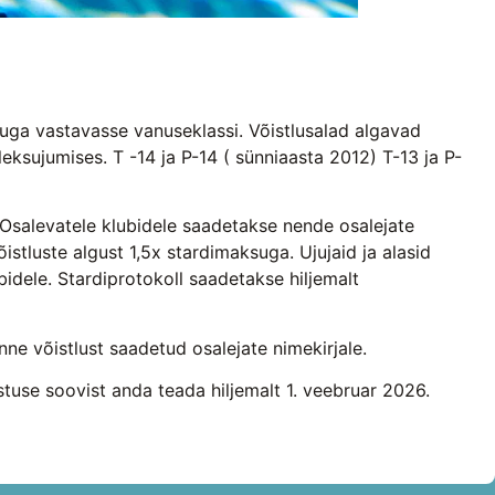
a vastavasse vanuseklassi. Võistlusalad algavad
eksujumises. T -14 ja P-14 ( sünniaasta 2012) T-13 ja P-
Osalevatele klubidele saadetakse nende osalejate
istluste algust 1,5x stardimaksuga. Ujujaid ja alasid
bidele. Stardiprotokoll saadetakse hiljemalt
e võistlust saadetud osalejate nimekirjale.
tuse soovist anda teada hiljemalt 1. veebruar 2026.