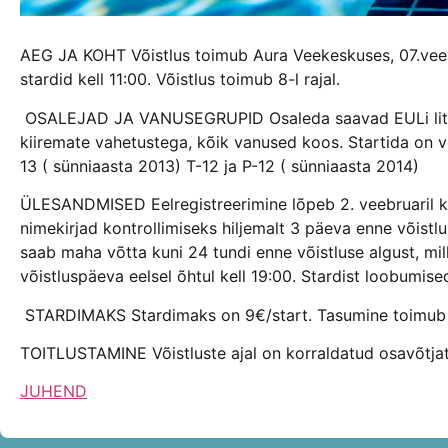
AEG JA KOHT Võistlus toimub Aura Veekeskuses, 07.veebr
stardid kell 11:00. Võistlus toimub 8-l rajal.
OSALEJAD JA VANUSEGRUPID Osaleda saavad EULi litsent
kiiremate vahetustega, kõik vanused koos. Startida on võ
13 ( sünniaasta 2013) T-12 ja P-12 ( sünniaasta 2014)
ÜLESANDMISED Eelregistreerimine lõpeb 2. veebruaril ke
nimekirjad kontrollimiseks hiljemalt 3 päeva enne võistlu
saab maha võtta kuni 24 tundi enne võistluse algust, mill
võistluspäeva eelsel õhtul kell 19:00. Stardist loobum
STARDIMAKS Stardimaks on 9€/start. Tasumine toimub Eest
TOITLUSTAMINE Võistluste ajal on korraldatud osavõtjate
JUHEND