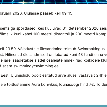
uaril 2026. Ujulasse pääseb kell 09:45,
siga sportlased, kes kuuluvad 31. detsember 2026 seisug
imalik kuni kahel 100 meetri distantsil ja 200 meetri kompl
ll 23.59. Võistlustele ülesandmine toimub Swimrankingus. 
st. Hilinenud ülesandmised on lubatud kuni 48 tundi enne võ
e järel saadetakse aladel osalejate nimekirjad kõikidele klu
ised saata swimming@swimming.ee.
i Ujumisliidu poolt esitatud arve alusel vastavalt 24h enn
le toitlustamine Aura kohvikus, lõunasöögi hind 7€. Toitlus