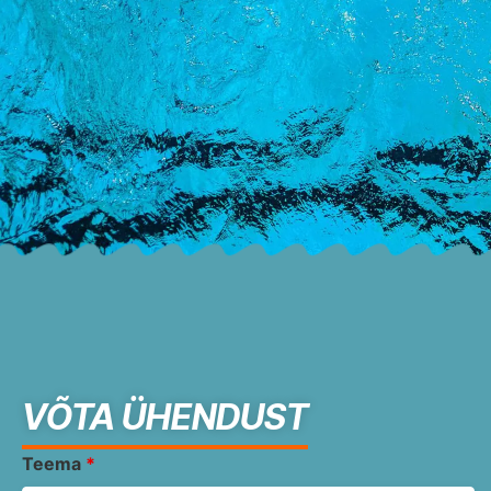
VÕTA ÜHENDUST
Teema
*