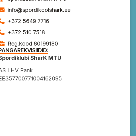
info@spordikoolshark.ee
+372 5649 7716
+372 510 7518
Reg.kood 80199180
PANGAREKVISIIDID:
Spordiklubi SharK MTÜ
AS LHV Pank
EE357700771004162095