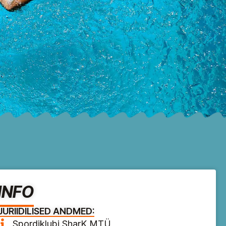
INFO
JURIIDILISED ANDMED:
Spordiklubi SharK MTÜ