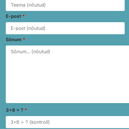
E-post
*
Sõnum
*
3+8 = ?
*