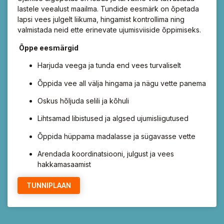
lastele veealust maailma. Tundide eesmärk on õpetada
lapsi vees julgelt liikuma, hingamist kontrollima ning
valmistada neid ette erinevate ujumisviiside õppimiseks.
Õppe eesmärgid
Harjuda veega ja tunda end vees turvaliselt
Õppida vee all välja hingama ja nägu vette panema
Oskus hõljuda selili ja kõhuli
Lihtsamad libistused ja algsed ujumisliigutused
Õppida hüppama madalasse ja sügavasse vette
Arendada koordinatsiooni, julgust ja vees
hakkamasaamist
TUNNIPLAAN