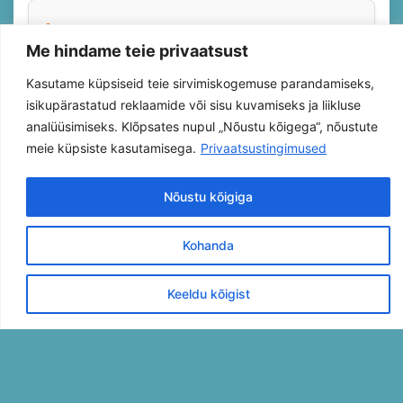
Reede
17:45–19:00
Me hindame teie privaatsust
ÕT53A
Kasutame küpsiseid teie sirvimiskogemuse parandamiseks,
21.Kool
isikupärastatud reklaamide või sisu kuvamiseks ja liikluse
analüüsimiseks. Klõpsates nupul „Nõustu kõigega“, nõustute
Vasilisa Liiver
meie küpsiste kasutamisega.
Privaatsustingimused
Avatud registreerimiseks
Nõustu kõigiga
Kohanda
NÄITA KÕIKI
Keeldu kõigist