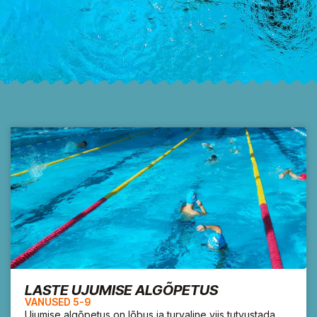
LASTE UJUMISE ALGÕPETUS
VANUSED 5-9
Ujumise algõpetus on lõbus ja turvaline viis tutvustada