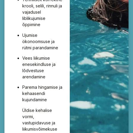
krooli, selili, rinnuli ja
vajadusel
liblikujumise
õppimine
Ujumise
ökonoomsuse ja
rütmi parandamine
Vees liikumise
enesekindluse ja
lõdvestuse
arendamine
Parema hingamise ja
kehaasendi
kujundamine
Üldise kehalise
vormi,
vastupidavuse ja
liikumisvõimekuse