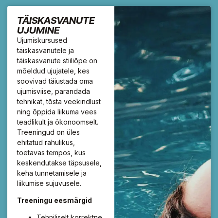
TÄISKASVANUTE
UJUMINE
Ujumiskursused
täiskasvanutele ja
täiskasvanute stiiliõpe on
mõeldud ujujatele, kes
soovivad täiustada oma
ujumisviise, parandada
tehnikat, tõsta veekindlust
ning õppida liikuma vees
teadlikult ja ökonoomselt.
Treeningud on üles
ehitatud rahulikus,
toetavas tempos, kus
keskendutakse täpsusele,
keha tunnetamisele ja
liikumise sujuvusele.
Treeningu eesmärgid
Tehniliselt korrektne