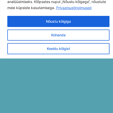
analüüsimiseks. Klõpsates nupul „Nõustu kõigega“, nõustute
meie küpsiste kasutamisega.
Privaatsustingimused
Nõustu kõigiga
Kohanda
Keeldu kõigist
ALGÕPETUS
EDASIJÕUDNUD
TREENINGRÜHM
HOBI
TÄISKASVAN
KASULIKUD LINGID
HINNAKIRI