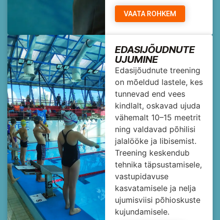
VAATA ROHKEM
EDASIJÕUDNUTE
UJUMINE
Edasijõudnute treening
on mõeldud lastele, kes
tunnevad end vees
kindlalt, oskavad ujuda
vähemalt 10–15 meetrit
ning valdavad põhilisi
jalalööke ja libisemist.
Treening keskendub
tehnika täpsustamisele,
vastupidavuse
kasvatamisele ja nelja
ujumisviisi põhioskuste
kujundamisele.