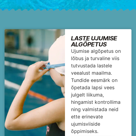
LASTE UJUMISE
ALGÕPETUS
Ujumise algõpetus on
lõbus ja turvaline viis
tutvustada lastele
veealust maailma.
Tundide eesmärk on
õpetada lapsi vees
julgelt liikuma,
hingamist kontrollima
ning valmistada neid
ette erinevate
ujumisviiside
õppimiseks.