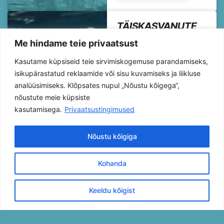
TÄISKASVANUTE
UJUMINE
Me hindame teie privaatsust
Täiskasvanute stiiliõpe
on mõeldud ujujatele,
Kasutame küpsiseid teie sirvimiskogemuse parandamiseks,
kes soovivad täiustada
isikupärastatud reklaamide või sisu kuvamiseks ja liikluse
oma ujumisviise,
analüüsimiseks. Klõpsates nupul „Nõustu kõigega“,
parandada tehnikat,
nõustute meie küpsiste
tõsta veekindlust ning
kasutamisega.
Privaatsustingimused
õppida liikuma vees
teadlikult ja
Nõustu kõigiga
ökonoomselt.
Treeningud on üles
Kohanda
ehitatud rahulikus,
toetavas tempos, kus
Keeldu kõigist
keskendutakse
täpsusele, keha
tunnetamisele ja