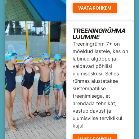
VAATA ROHKEM
TREENINGRÜHMA
UJUMINE
Treeningrühm 7+ on
mõeldud lastele, kes on
läbinud algõppe ja
valdavad põhilisi
ujumisoskusi. Selles
rühmas alustatakse
süstemaatilise
treenimisega, et
arendada tehnikat,
vastupidavust ja
ujumisviise terviklikul
kujul.