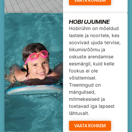
VAATA ROHKEM
HOBI UJUMINE
Hobirühm on mõeldud
lastele ja noortele, kes
soovivad ujuda tervise,
liikumisrõõmu ja
oskuste arendamise
eesmärgil, kuid kelle
fookus ei ole
võistlemisel.
Treeningud on
mängulised,
mitmekesised ja
toetavad iga lapsest
lähtuvalt.
VAATA ROHKEM