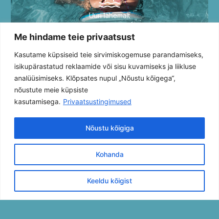
Uuri lähemalt
Me hindame teie privaatsust
1 korra hind 15 EUR
Kasutame küpsiseid teie sirvimiskogemuse parandamiseks,
Kohatasu 25 EUR
isikupärastatud reklaamide või sisu kuvamiseks ja liikluse
analüüsimiseks. Klõpsates nupul „Nõustu kõigega“,
Pearaha kinnitusega koefitsent 1,0
nõustute meie küpsiste
Pearaha kinnitusega kahele klubile koefitsent 1,05
kasutamisega.
Privaatsustingimused
Pearaha teisele klubile koefitsent 1,1
Nõustu kõigiga
Pearaha kinnituseta koefitsent 1,2
Kohanda
Keeldu kõigist