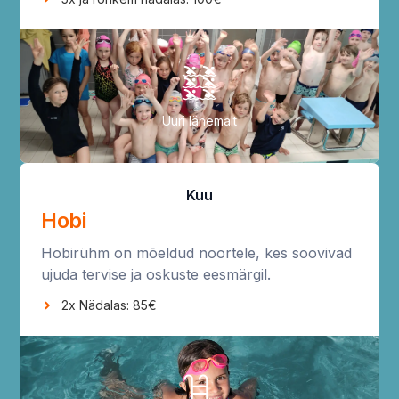
Uuri lähemalt
Kuu
Hobi
Hobirühm on mõeldud noortele, kes soovivad
ujuda tervise ja oskuste eesmärgil.
2x Nädalas: 85€