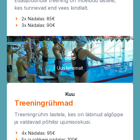
Edasijõudnute treening on mõeldud lastele,
kes tunnevad end vees kindlalt.
2x Nädalas: 85€
3x Nädalas: 90€
Uuri lähemalt
Kuu
Treeningrühmad
Treeningrühm lastele, kes on läbinud algõppe
ja valdavad põhilisi ujumisoskusi.
4x Nädalas: 95€
5x ja rohkem nädalas: 100€