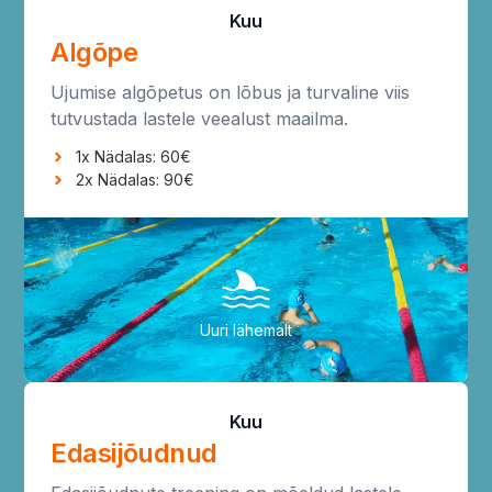
Kuu
Algõpe
Ujumise algõpetus on lõbus ja turvaline viis
tutvustada lastele veealust maailma.
1x Nädalas: 60€
2x Nädalas: 90€
Uuri lähemalt
Kuu
Edasijõudnud