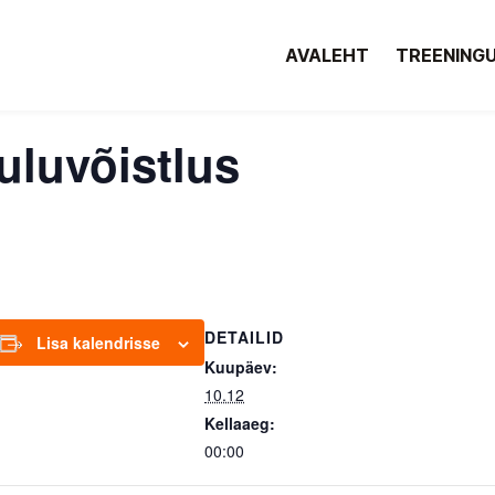
AVALEHT
TREENING
uluvõistlus
DETAILID
Lisa kalendrisse
Kuupäev:
10.12
Kellaaeg:
00:00