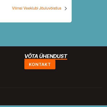
Viimsi Veeklubi Jõuluvõistlus
VÕTA ÜHENDUST
KONTAKT