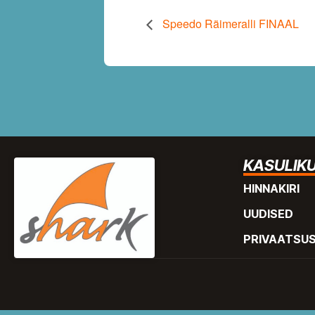
Speedo Räimeralli FINAAL
KASULIKU
HINNAKIRI
UUDISED
PRIVAATSU