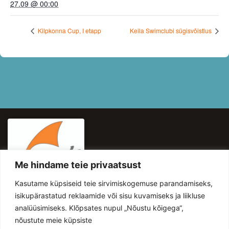
27.09 @ 00:00
Kilpkonna Cup, I etapp
Keila Swimclubi sügisvõistlus
Me hindame teie privaatsust
KASULIKUD LINGID
Kasutame küpsiseid teie sirvimiskogemuse parandamiseks,
HINNAKIRI
isikupärastatud reklaamide või sisu kuvamiseks ja liikluse
analüüsimiseks. Klõpsates nupul „Nõustu kõigega“,
UUDISED
nõustute meie küpsiste
PRIVAATSUSTINGIMUSED