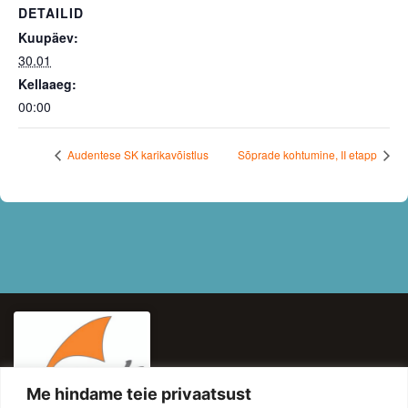
DETAILID
Kuupäev:
30.01
Kellaaeg:
00:00
Audentese SK karikavõistlus
Sõprade kohtumine, II etapp
Me hindame teie privaatsust