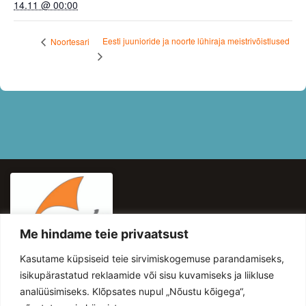
14.11 @ 00:00
Eesti juunioride ja noorte lühiraja meistrivõistlused
Noortesari
Me hindame teie privaatsust
KASULIKUD LINGID
Kasutame küpsiseid teie sirvimiskogemuse parandamiseks,
HINNAKIRI
isikupärastatud reklaamide või sisu kuvamiseks ja liikluse
analüüsimiseks. Klõpsates nupul „Nõustu kõigega“,
UUDISED