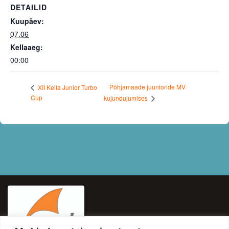
DETAILID
Kuupäev:
07.06
Kellaaeg:
00:00
Põhjamaade juunioride MV
XII Keila Junior Turbo
Cup
kujundujumises