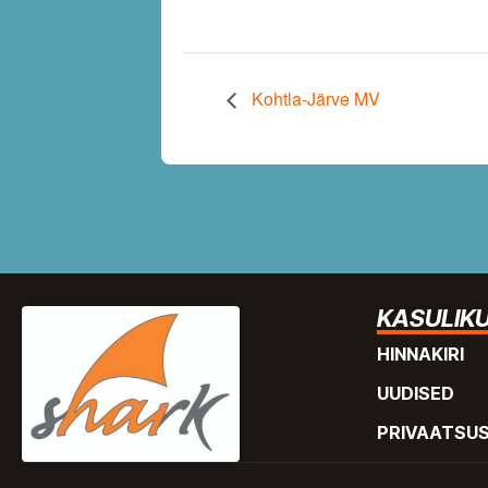
Kohtla-Järve MV
KASULIKU
HINNAKIRI
UUDISED
PRIVAATSU