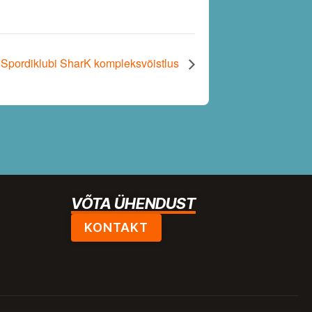
Spordiklubi SharK kompleksvõistlus
VÕTA ÜHENDUST
KONTAKT