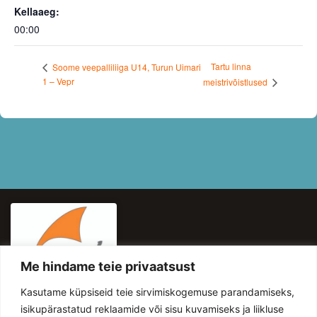
Kellaaeg:
00:00
Tartu linna
Soome veepalliliiga U14, Turun Uimari
1 – Vepr
meistrivõistlused
Me hindame teie privaatsust
KASULIKUD LINGID
Kasutame küpsiseid teie sirvimiskogemuse parandamiseks,
HINNAKIRI
isikupärastatud reklaamide või sisu kuvamiseks ja liikluse