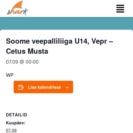
Soome veepalliliiga U14, Vepr –
Cetus Musta
07.09 @ 00:00
WP
Lisa kalendrisse
DETAILID
Kuupäev:
07.09