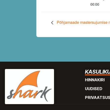
00:00
Põhjamaade mastersujumise me
KASULIKU
HINNAKIRI
UUDISED
PRIVAATSU