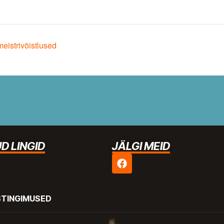
istrivõistlused
D LINGID
JÄLGI MEID
STINGIMUSED