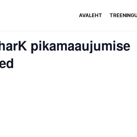
AVALEHT
TREENING
SharK pikamaaujumise
sed