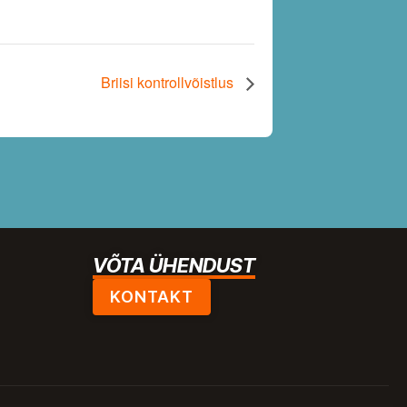
Briisi kontrollvõistlus
VÕTA ÜHENDUST
KONTAKT