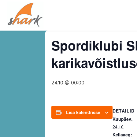
Spordiklubi 
karikavõistlu
24.10 @ 00:00
DETAILID
Lisa kalendrisse
Kuupäev:
24.10
Kellaaeg: