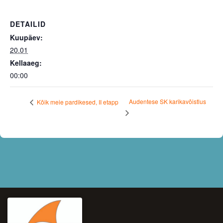
DETAILID
Kuupäev:
20.01
Kellaaeg:
00:00
Audentese SK karikavõistlus
Kõik meie pardikesed, II etapp