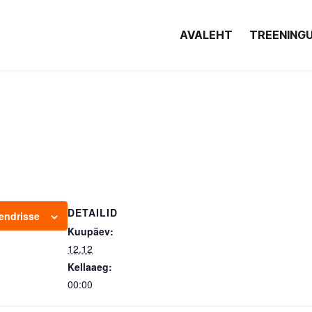
AVALEHT
TREENING
DETAILID
lendrisse
Kuupäev:
12.12
Kellaaeg:
00:00