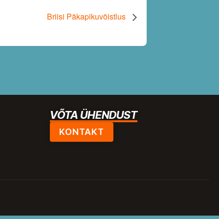
Briisi Päkapikuvõistlus
VÕTA ÜHENDUST
KONTAKT