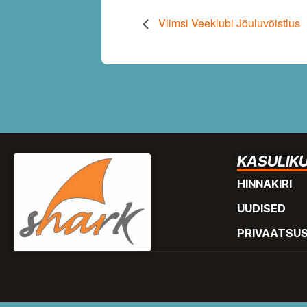
Viimsi Veeklubi Jõuluvõistlus
KASULIKU
HINNAKIRI
UUDISED
PRIVAATSU