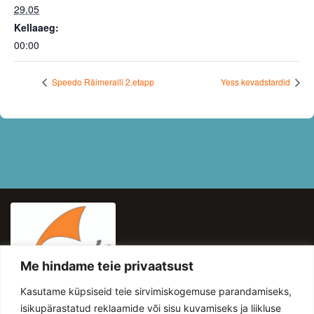
29.05
Kellaaeg:
00:00
Speedo Räimeralli 2.etapp
Yess kevadstardid
Me hindame teie privaatsust
KASULIKUD LINGID
Kasutame küpsiseid teie sirvimiskogemuse parandamiseks,
HINNAKIRI
isikupärastatud reklaamide või sisu kuvamiseks ja liikluse