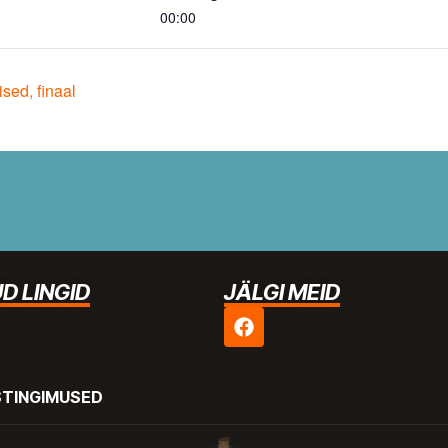
00:00
sed, finaal
D LINGID
JÄLGI MEID
STINGIMUSED