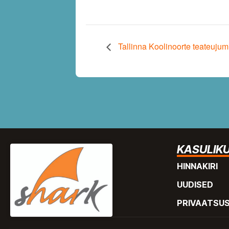
Tallinna Koolinoorte teateujumi
KASULIKU
HINNAKIRI
UUDISED
PRIVAATSU